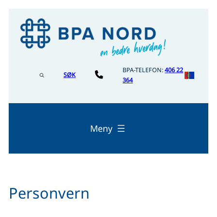
Hopp
til
innhold
BPA-TELEFON:
406 22
Bpa
SØK
364
Nord
–
Nords
–
Davvi
(Norg
Personvern